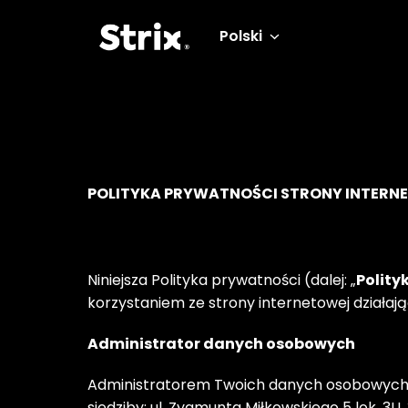
Idź
do
Polski
Strona główna
zawartości
POLITYKA PRYWATNOŚCI STRONY INTERN
Niniejsza Polityka prywatności (dalej: „
Polity
korzystaniem ze strony internetowej działając
Administrator danych osobowych
Administratorem Twoich danych osobowych 
siedziby: ul. Zygmunta Miłkowskiego 5 lok. 