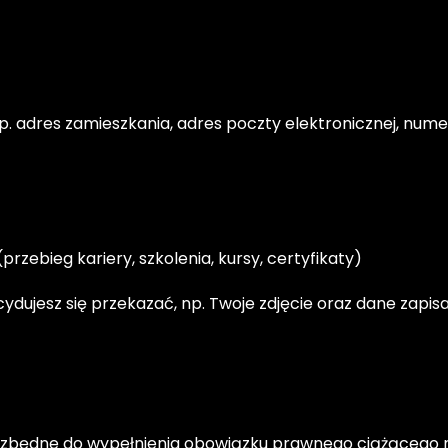
 adres zamieszkania, adres poczty elektronicznej, nume
zebieg kariery, szkolenia, kursy, certyfikaty)
dujesz się przekazać, np. Twoje zdjęcie oraz dane zapisa
st niezbędne do wypełnienia obowiązku prawnego ciążącego