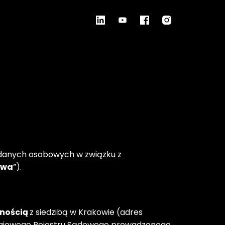
danych osobowych w związku z 
owa
”).
nością 
z siedzibą w Krakowie (adres 
 Krajowego Rejestru Sądowego prowadzonego 