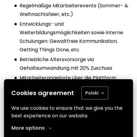
Regelmäßige Mitarbeiterevents (Sommer- &
Weihnachtsfeier, etc.)
Entwicklungs- und
Weiterbildungsmöglichkeiten sowie interne
Schulungen: Gewaltfreie Kommunikation,
Getting Things Done, etc.
Betriebliche Altersvorsorge via
Gehaltsumwandlung mit 20% Zuschuss
Mitarbeiterangebote über die Plattform
Corporate Benefits
Cookies agreement
Polski
JobRad
Du hast Fragen zu weiteren möglichen Benefits?
We use cookies to ensure that we give you the 
Mit uns kannst du über alles sprechen!
best experience on our website.
More options