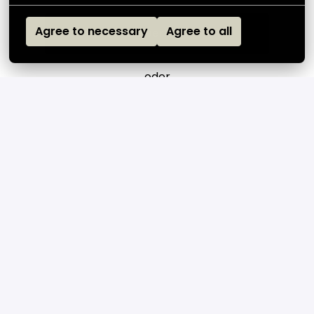
Agree to necessary
Agree to all
Bewerben
oder
Apply with Indeed
nicht verfügbar
Cookies aktualisieren
Job teilen
Strona główna