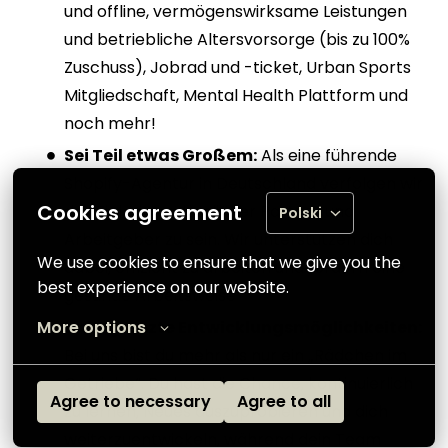
und offline, vermögenswirksame Leistungen
und betriebliche Altersvorsorge (bis zu 100%
Zuschuss), Jobrad und -ticket, Urban Sports
Mitgliedschaft, Mental Health Plattform und
noch mehr!
Sei Teil etwas Großem:
Als eine führende
Shopify-Agentur in Deutschland verfolgen wir
Cookies agreement
das Ziel, ein verlässlicher Partner und
Polski
Arbeitgeber zu sein. Wir unterstützen dich
We use cookies to ensure that we give you the 
dabei, effizient zu arbeiten und fördern eine
best experience on our website.
gesunde Arbeitsweise
More options
Unbegrenzte Entwicklungsmöglichkeiten:
Bei uns bist du mehr als nur ein „Rädchen im
Getriebe“. Du hast die Chance, kontinuierlich
Agree to necessary
Agree to all
zu lernen, Neues auszuprobieren und dich
weiterzuentwickeln, während dein Team