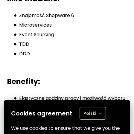
Znajomość Shopware 6
Microservices
Event Sourcing
TDD
DDD
Benefity:
Elastyczne godziny pracy i możliwość wyboru
miejsca pracy (zdalnie lub z biura).
Cookies agreement
Polski
3 godziny na Twój rozwój tygodniowo.
Prywatna opieka medyczna.
We use cookies to ensure that we give you the 